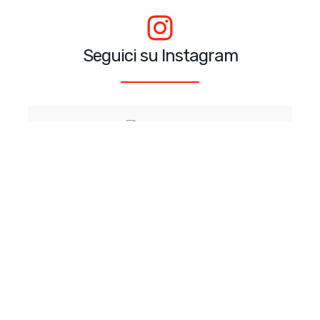
Seguici su Instagram
@kasaviva_official
245
683
Kasaviva
Casalinghi, cucina, piccolo arredo, bagno,
storage, borse termiche, mare, giardino e
Natale. Tutto ciò che serve per vivere al
meglio la casa.