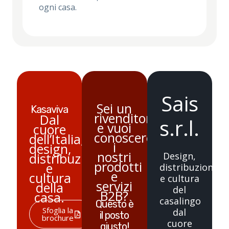
ogni casa.
Sais
Sei un
Kasaviva
rivenditore
Dal
s.r.l.
e vuoi
cuore
conoscere
dell’Italia,
i
design,
nostri
distribuzione
Design,
prodotti
e
distribuzione
e
cultura
e cultura
servizi
della
del
B2B?
casa.
casalingo
Questo è
Sfoglia la
dal
il posto
brochure
cuore
giusto!